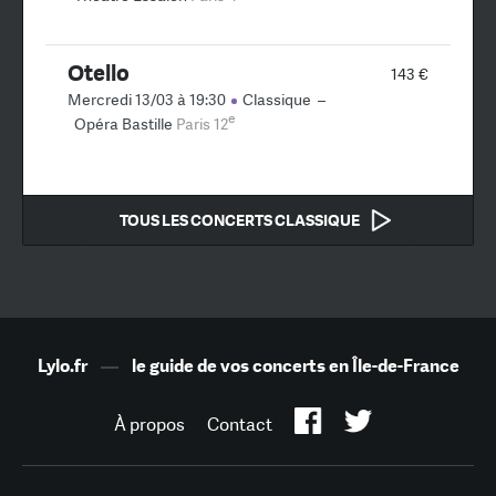
Otello
143 €
Mercredi 13/03 à 19:30
Classique
–
e
Opéra Bastille
Paris 12
TOUS LES CONCERTS CLASSIQUE
Lylo.fr
—
le guide de vos concerts en Île-de-France
À propos
Contact