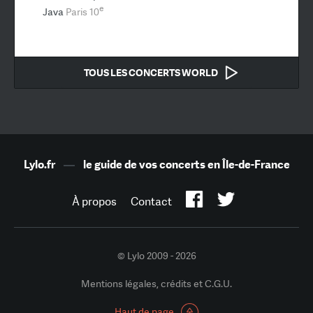
e
Java
Paris 10
TOUS LES CONCERTS WORLD
Lylo.fr
—
le guide de vos concerts en Île-de-France
À propos
Contact
© Lylo 2009 - 2026
Mentions légales, crédits et C.G.U.
Haut de page