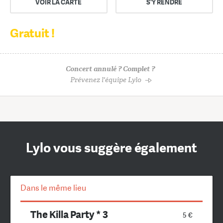
VOIR LA CARTE
S'Y RENDRE
Gratuit !
Concert annulé ? Complet ?
Prévenez l'équipe Lylo
Lylo vous suggère également
Dans le même lieu
The Killa Party * 3
5 €