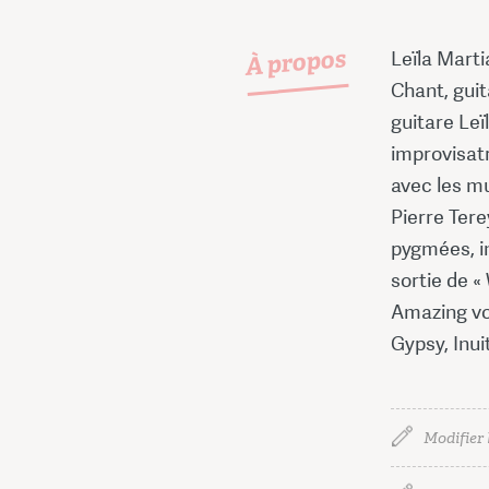
À propos
Leïla Marti
Chant, guit
guitare Leï
improvisatr
avec les mu
Pierre Tere
pygmées, in
sortie de «
Amazing voc
Gypsy, Inu
Modifier 