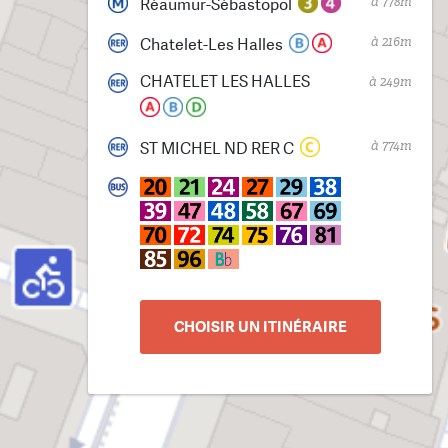
à 778m
Réaumur-Sébastopol
à 216m
Chatelet-Les Halles
CHATELET LES HALLES
à 249m
à 774m
ST MICHEL ND RER C
CHOISIR UN ITINÉRAIRE