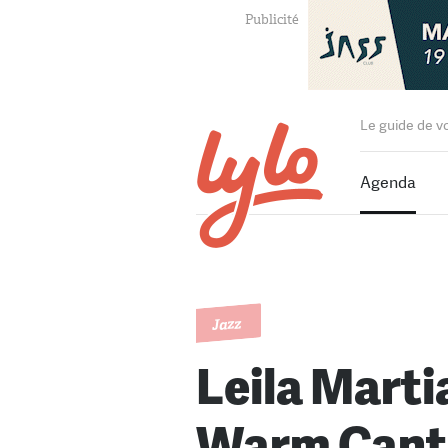
Le guide de v
Agenda
Jazz
Leila Marti
Warm Cant