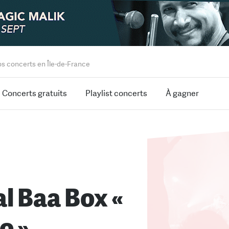
os concerts en Île-de-France
Concerts gratuits
Playlist concerts
À gagner
al Baa Box «
o »