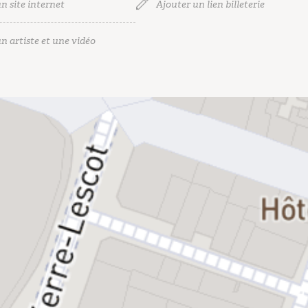
n site internet
Ajouter un lien billeterie
n artiste et une vidéo