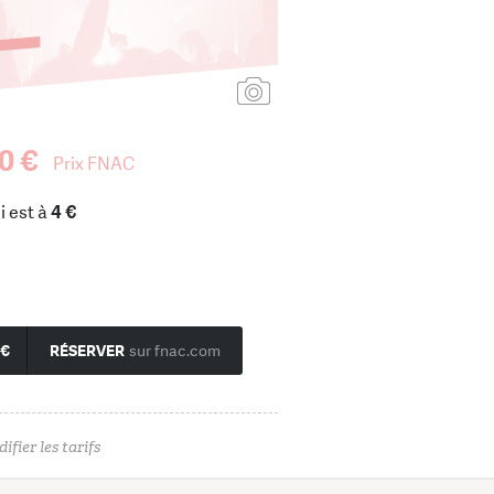
Ajouter une affiche
0 €
Prix FNAC
i est à
4 €
 €
RÉSERVER
sur fnac.com
ifier les tarifs