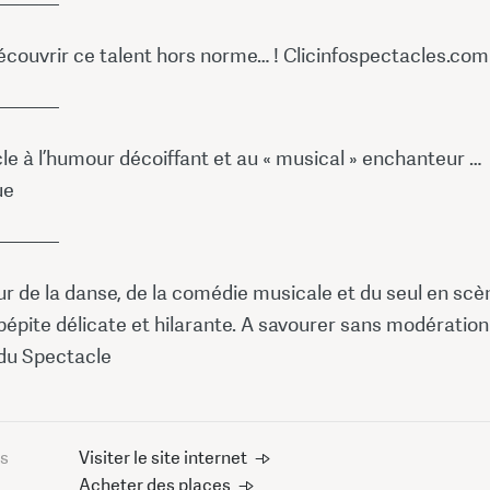
———
découvrir ce talent hors norme… ! Clicinfospectacles.com
———
e à l’humour décoiffant et au « musical » enchanteur …
ue
———
r de la danse, de la comédie musicale et du seul en scè
pépite délicate et hilarante. A savourer sans modération
 du Spectacle
us
Visiter le site internet
Acheter des places