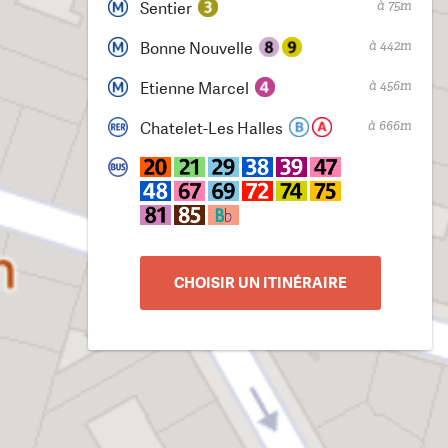
à 75m
Sentier
à 442m
Bonne Nouvelle
à 456m
Etienne Marcel
à 666m
Chatelet-Les Halles
CHOISIR UN ITINÉRAIRE