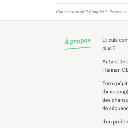
Concert annulé ? Complet ?
Prévenez l
À propos
Et puis co
plus ?
Autant de q
Flannan Ob
Entre pépit
(beaucoup) 
des chanso
de séquence
Il en profi