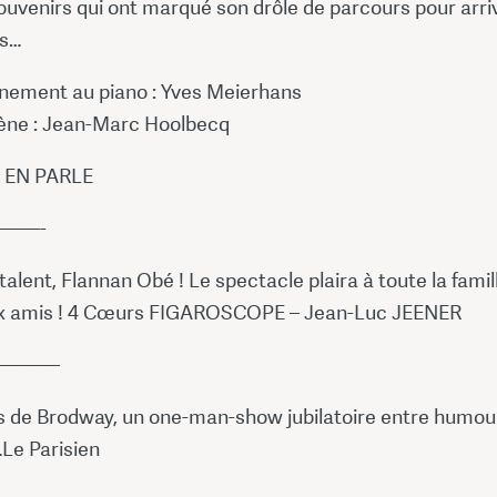
ouvenirs qui ont marqué son drôle de parcours pour arri
us…
ement au piano : Yves Meierhans
ène : Jean-Marc Hoolbecq
 EN PARLE
——-
u talent, Flannan Obé ! Le spectacle plaira à toute la famil
 amis ! 4 Cœurs FIGAROSCOPE – Jean-Luc JEENER
———
rs de Brodway, un one-man-show jubilatoire entre humou
Le Parisien