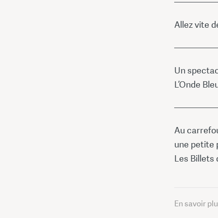
—————
Allez vite 
—————
Un spectacl
L’Onde Ble
—————
Au carrefou
une petite 
Les Billets
En savoir pl