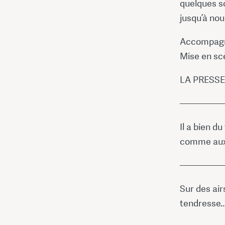
quelques s
jusqu’à no
Accompagn
Mise en sc
LA PRESSE
—————
Il a bien d
comme aux
—————
Sur des ai
tendresse…