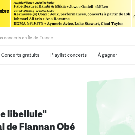
os concerts en Île-de-France
Concerts gratuits
Playlist concerts
À gagner
e libellule"
l de Flannan Obé