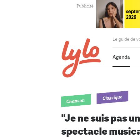
Le guide de v
Agenda
Classique
Chanson
"Je ne suis pas un
spectacle musica