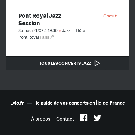
Pont Royal Jazz
Gratuit
Session
Samedi 21/02 à 19:30
Jazz
–
Hôtel
e
Pont Royal
Paris 7
TOUS LES CONCERTS JAZZ
Lylo.fr
—
le guide de vos concerts en Île-de-France
À propos
Contact