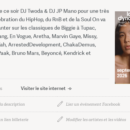
e ce soir DJ Twoda & DJ JP Mano pour une très
bration du HipHop, du RnB et de la Soul On va
nter sur les classiques de Biggie à Tupac,
ng, En Vogue, Aretha, Marvin Gaye, Missy,
fah, ArrestedDevelopment, ChakaDemus,
aak, Bruno Mars, Beyoncé, Kendrick et
us
Visiter le site internet
la description
Lier un événement Facebook
n lien billeterie
Modifier les artistes et les vidéos