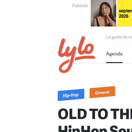
Le guide de v
Agenda
Groove
Hip-Hop
OLD TO TH
HipHop Sou