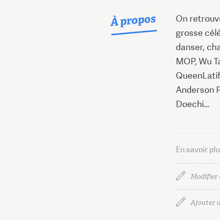
À propos
On retrouv
grosse célé
danser, cha
MOP, Wu Ta
QueenLati
Anderson P
Doechi…
En savoir pl
Modifier 
Ajouter u