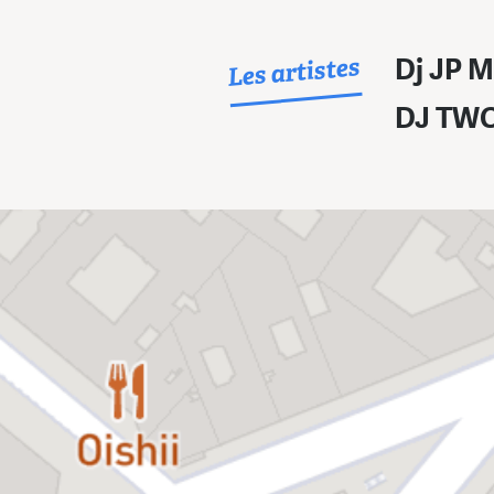
Les artistes
Dj JP 
DJ TW