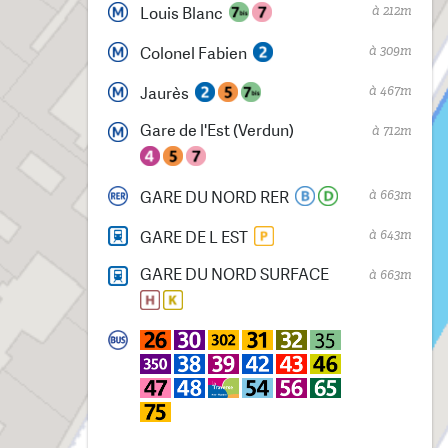
à 212m
Louis Blanc
à 309m
Colonel Fabien
à 467m
Jaurès
Gare de l'Est (Verdun)
à 712m
à 663m
GARE DU NORD RER
à 643m
GARE DE L EST
GARE DU NORD SURFACE
à 663m