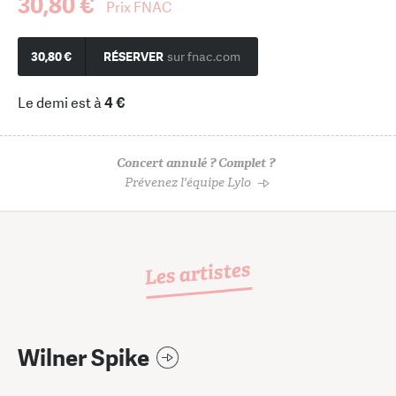
30,80 €
Prix FNAC
30,80 €
RÉSERVER
sur fnac.com
Le demi est à
4 €
Concert annulé ? Complet ?
Prévenez l'équipe Lylo
Les artistes
Wilner Spike