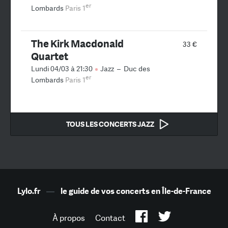
er
Lombards
Paris 1
The Kirk Macdonald
33 €
Quartet
Lundi 04/03 à 21:30
Jazz
–
Duc des
er
Lombards
Paris 1
TOUS LES CONCERTS JAZZ
Lylo.fr
—
le guide de vos concerts en Île-de-France
À propos
Contact