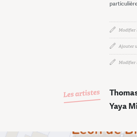
particulièr
Modifier 
Ajouter u
Modifier l
Les artistes
Thomas
Yaya M