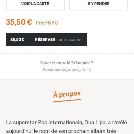
VOIR LA CARTE
S'Y RENDRE
35,50 €
Prix FNAC
35,50 €
RÉSERVER
sur fnac.com
Concert annulé ? Complet ?
Prévenez l'équipe Lylo
À propos
La superstar Pop internationale, Dua Lipa, a révélé
aujourd'hui le nom de son prochain album très