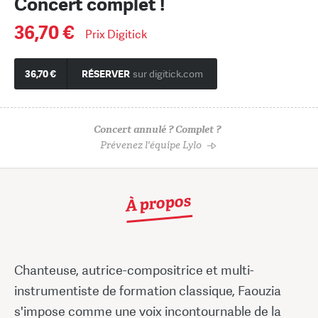
Concert complet !
36,70 €
Prix Digitick
36,70 €
RÉSERVER
sur digitick.com
Concert annulé ? Complet ?
Prévenez l'équipe Lylo
À propos
Chanteuse, autrice-compositrice et multi-
instrumentiste de formation classique, Faouzia
s'impose comme une voix incontournable de la