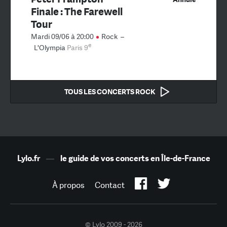
Finale : The Farewell
Tour
Mardi 09/06 à 20:00
Rock
–
e
L'Olympia
Paris 9
TOUS LES CONCERTS ROCK
Lylo.fr
—
le guide de vos concerts en Île-de-France
À propos
Contact
© Lylo 2009 - 2026