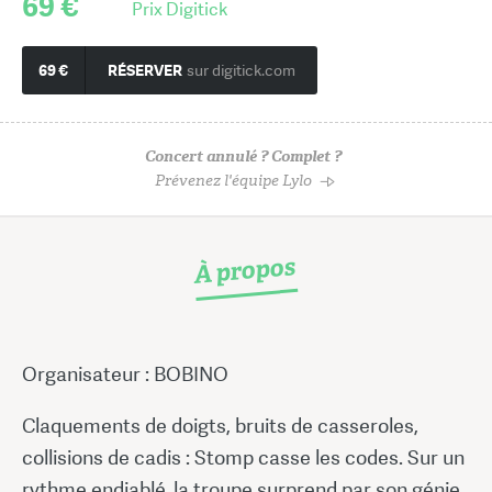
69 €
Prix Digitick
69 €
RÉSERVER
sur digitick.com
Concert annulé ? Complet ?
Prévenez l'équipe Lylo
À propos
Organisateur : BOBINO
Claquements de doigts, bruits de casseroles,
collisions de cadis : Stomp casse les codes. Sur un
rythme endiablé, la troupe surprend par son génie