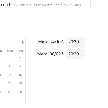
 de Paris
Place du Parvis Notre Dame 75004 Paris
Mardi 24/10
à
Mois suivant
en
Sam
Dim
Mardi 06/02
à
1
2
7
8
9
4
15
16
1
22
23
8
29
30