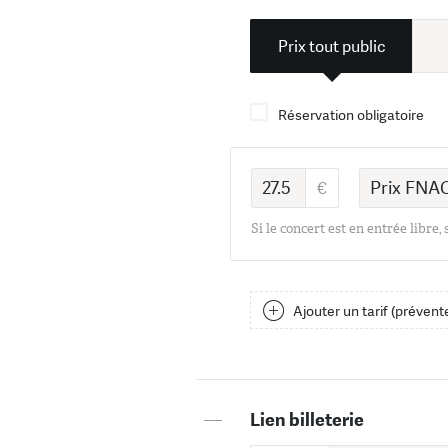
Prix tout public
Réservation obligatoire
Si le concert est en entrée libre,
Ajouter un tarif (prévente
—
Lien billeterie