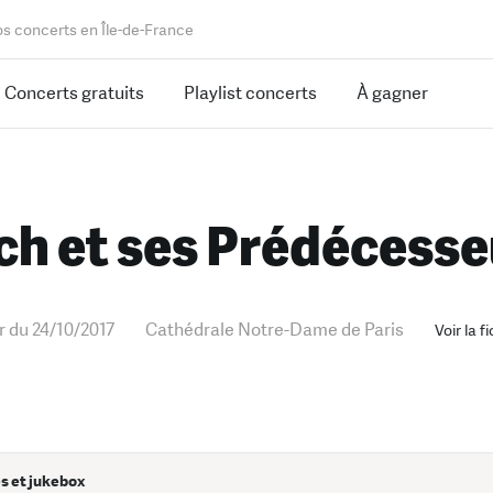
os concerts en Île-de-France
Concerts gratuits
Playlist concerts
À gagner
ch et ses Prédécesse
ir du 24/10/2017
Cathédrale Notre-Dame de Paris
Voir la 
s et jukebox