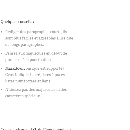
Quelques conseils :
Rédigez des paragraphes courts, ils
sont plus faciles et agréables à lire que
de longs paragraphes.
Pensez aux majuscules en début de
phrase et à la ponctuation.
Markdown
basique est supporté !
Gras, italique, barré, listes à puces,
listes numérotées et liens.
N’abusez pas des majuscules ni des
caractères spéciaux :)
Copiez l’adresse URL de l’événement sur