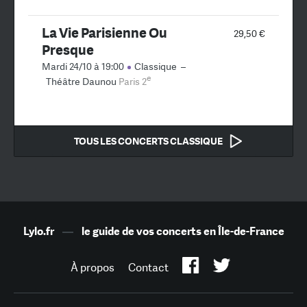
La Vie Parisienne Ou
29,50 €
Presque
Mardi 24/10 à 19:00
Classique
–
e
Théâtre Daunou
Paris 2
TOUS LES CONCERTS CLASSIQUE
Lylo.fr
—
le guide de vos concerts en Île-de-France
À propos
Contact