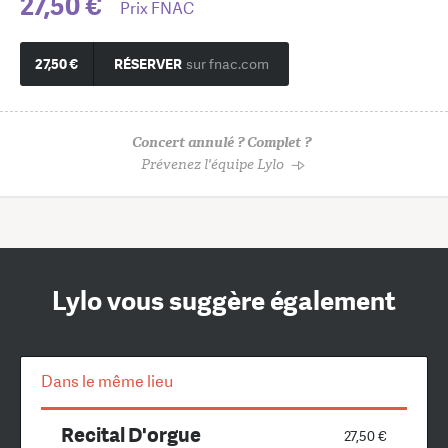
27,50 €
Prix FNAC
27,50 €
RÉSERVER
sur fnac.com
Concert annulé ? Complet ?
Prévenez l'équipe Lylo
Lylo vous suggère également
Dans le même lieu
Recital D'orgue
27,50 €