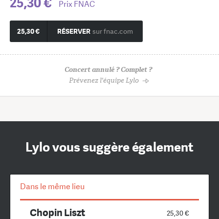
25,30 €
Prix FNAC
25,30 €
RÉSERVER
sur fnac.com
Concert annulé ? Complet ?
Prévenez l'équipe Lylo
Lylo vous suggère également
Dans le même lieu
Chopin Liszt
25,30 €