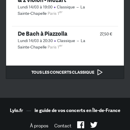
Lundi 14/03 à 19:00
Classique
–
La
er
Sainte-Chapelle
Paris 1
De Bach à Piazzolla
27,50 €
Lundi 14/03 à 20:30
Classique
–
La
er
Sainte-Chapelle
Paris 1
TOUS LES CONCERTS CLASSIQUE
Lylo.fr
—
le guide de vos concerts en Île-de-France
À propos
Contact