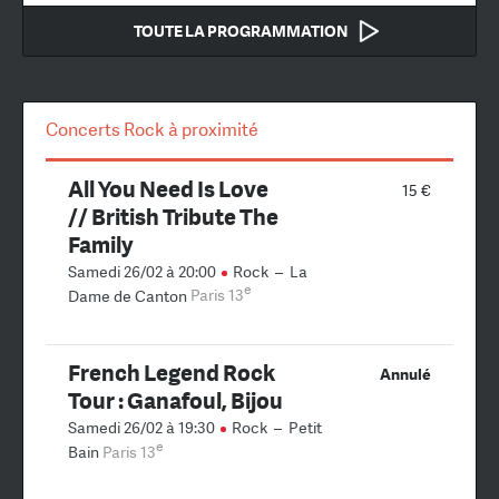
TOUTE LA PROGRAMMATION
Concerts Rock à proximité
All You Need Is Love
15 €
// British Tribute The
Family
Samedi 26/02 à 20:00
Rock
–
La
e
Dame de Canton
Paris 13
French Legend Rock
Annulé
Tour : Ganafoul, Bijou
Samedi 26/02 à 19:30
Rock
–
Petit
e
Bain
Paris 13