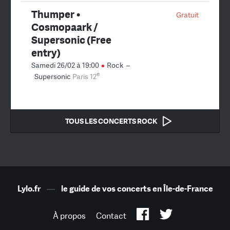
Thumper •
Gratuit
Cosmopaark /
Supersonic (Free
entry)
Samedi 26/02 à 19:00
Rock
–
e
Supersonic
Paris 12
TOUS LES CONCERTS ROCK
Lylo.fr
—
le guide de vos concerts en Île-de-France
À propos
Contact