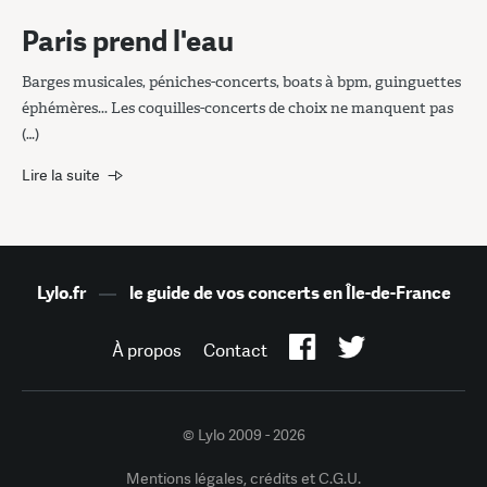
Paris prend l'eau
Barges musicales, péniches-concerts, boats à bpm, guinguettes
éphémères... Les coquilles-concerts de choix ne manquent pas
(…)
Lire la suite
Lylo.fr
—
le guide de vos concerts en Île-de-France
À propos
Contact
© Lylo 2009 - 2026
Mentions légales, crédits et C.G.U.