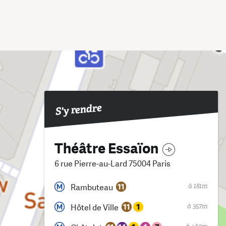
S'y rendre
Théâtre Essaïon
6 rue Pierre-au-Lard 75004 Paris
à 181m
Rambuteau
à 357m
Hôtel de Ville