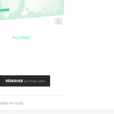
Ajouter une affiche
Prix FNAC
RÉSERVER
sur fnac.com
ifier les tarifs