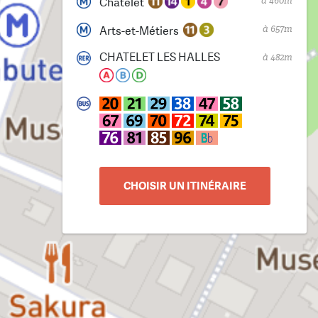
à 460m
Châtelet
à 657m
Arts-et-Métiers
CHATELET LES HALLES
à 482m
CHOISIR UN ITINÉRAIRE