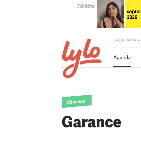
Le guide de v
Agenda
Chanson
Garance