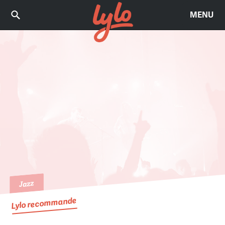
MENU
Jazz
Lylo recommande