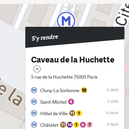
S'y rendre
Caveau de la Huchette
5 rue de la Huchette 75005 Paris
à 199m
Cluny-La Sorbonne
à 213m
Saint-Michel
à 594m
Hôtel de Ville
à 651m
Châtelet