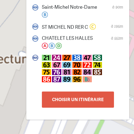
Saint-Michel Notre-Dame
à 90m
à 195m
ST MICHEL ND RER C
CHATELET LES HALLES
à 552m
CHOISIR UN ITINÉRAIRE