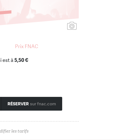
Ajouter une affiche
Prix FNAC
i est à
5,50 €
RÉSERVER
sur fnac.com
ifier les tarifs