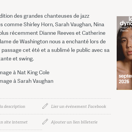
adition des grandes chanteuses de jazz
s comme Shirley Horn, Sarah Vaughan, Nina
plus récemment Dianne Reeves et Catherine
a dame de Washington nous a enchanté lors de
38,50
 passage cet été et a sublimé le public avec sa
tante et swing.
38,50
age à Nat King Cole
mage à Sarah Vaughan
la description
Lier un événement Facebook
n site internet
Ajouter un lien billeterie