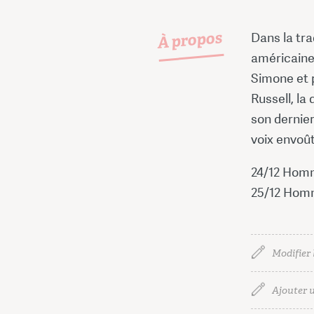
À propos
Dans la tr
américaine
Simone et 
Russell, l
son dernier
voix envoû
24/12 Homm
25/12 Hom
Modifier 
Ajouter u