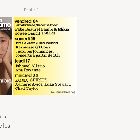
Publicité
urs
e les