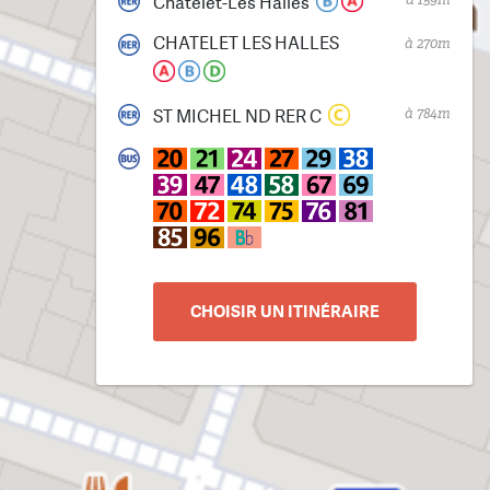
Chatelet-Les Halles
CHATELET LES HALLES
à 270m
à 784m
ST MICHEL ND RER C
CHOISIR UN ITINÉRAIRE