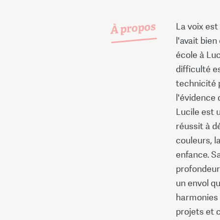
À propos
La voix est
l'avait bie
école à Luc
difficulté 
technicité p
l'évidence 
Lucile est 
réussit à d
couleurs, l
enfance. Sa
profondeur 
un envol qu
harmonies n
projets et