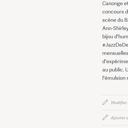
Canonge et
concours de
scène du B
Ann-Shirley
bijou d'hum
#JazzDeDem
mensuelles 
d'expérimen
au public. 
l'émulsion 
Modifier 
Ajouter u