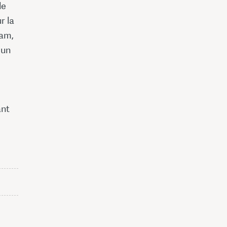
le
r la
ham,
 un
ant