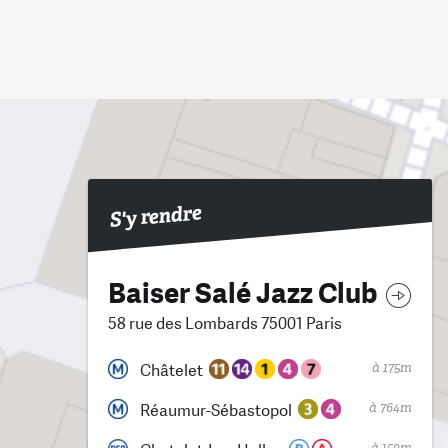
S'y rendre
Baiser Salé Jazz Club
58 rue des Lombards 75001 Paris
à 175m
Châtelet
à 764m
Réaumur-Sébastopol
à 159m