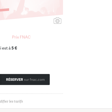
Ajouter une affiche
Prix FNAC
i est à
5 €
RÉSERVER
sur fnac.com
ifier les tarifs