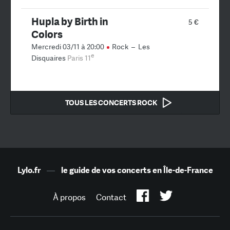
Hupla by Birth in
5 €
Colors
Mercredi 03/11 à 20:00
Rock
–
Les
e
Disquaires
Paris 11
TOUS LES CONCERTS ROCK
Lylo.fr
—
le guide de vos concerts en Île-de-France
À propos
Contact