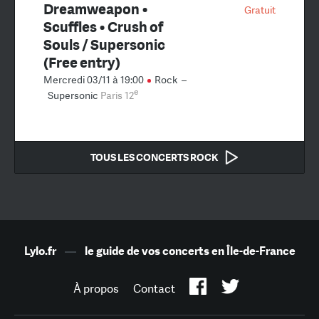
Dreamweapon •
Gratuit
Scuffles • Crush of
Souls / Supersonic
(Free entry)
Mercredi 03/11 à 19:00
Rock
–
e
Supersonic
Paris 12
TOUS LES CONCERTS ROCK
Lylo.fr
—
le guide de vos concerts en Île-de-France
À propos
Contact