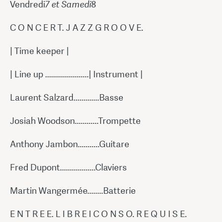
Vendredi
7 et Samedi
8
C O N C E R T. J A Z Z G R O O V E.
| Time keeper |
| Line up ......................| Instrument |
Laurent Salzard.............Basse
Josiah Woodson............Trompette
Anthony Jambon...........Guitare
Fred Dupont..................Claviers
Martin Wangermée........Batterie
E N T R E E. L I B R E I C O N S O. R E Q U I S E.