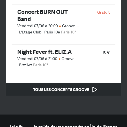
Concert BURN OUT
Gratuit
Band
Vendredi 07/06 à 20:00
Groove
–
e
L'Étage Club - Paris 10e
Paris 10
Night Fever ft. ELIZ.A
10 €
Vendredi 07/06 à 21:00
Groove
–
e
Bizz'Art
Paris 10
TOUS LES CONCERTS GROOVE
Lylo.fr
—
le guide de vos concerts en Île-de-France