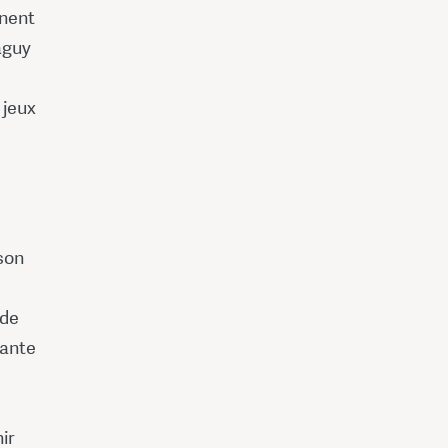
anent
aguy
 jeux
 son
e
 de
rante
ir