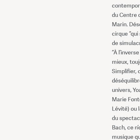
contempora
du Centre c
Marin. Dés
cirque “qui
de simulacr
“À l’invers
mieux, touj
Simplifier,
déséquilibr
univers, Y
Marie Font
Lévité) ou 
du spectacle
Bach, ce n’
musique qui