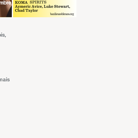
is,
amais