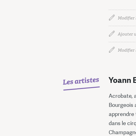
Modifier 
Ajouter u
Modifier l
Les artistes
Yoann 
Acrobate, a
Bourgeois a
apprendre t
dans le cir
Champagne“