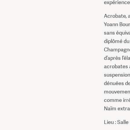
expérience
Acrobate, a
Yoann Bour
sans équiva
diplômé du
Champagne, 
d’après l’é
acrobates a
suspension 
dénuées de 
mouvements
comme irré
Naïm extra
Lieu : Sall