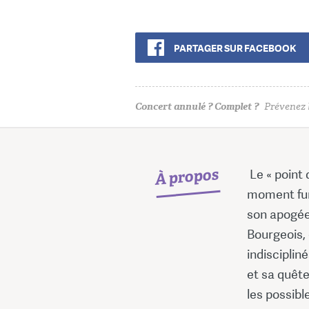
PARTAGER SUR FACEBOOK
Concert annulé ? Complet ?
Prévenez l
À propos
Le « point 
moment furt
son apogée,
Bourgeois, 
indisciplin
et sa quête
les possibl