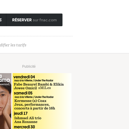
€
RÉSERVER
sur fnac.com
ifier les tarifs
Publicité