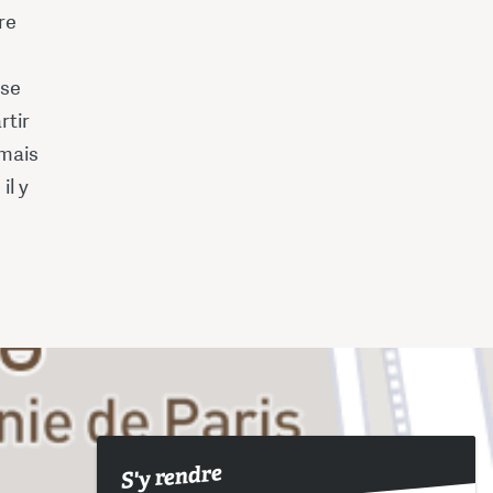
re
 se
rtir
 mais
il y
S'y rendre