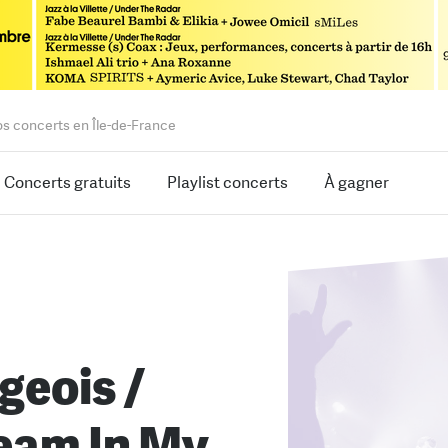
os concerts en Île-de-France
Concerts gratuits
Playlist concerts
À gagner
geois /
ream In My