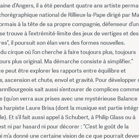
ine d’Angers, il a été pendant quatre ans artiste perm
horégraphique national de Rillieux-la-Pape dirigé par M
ormais à la tête de sa propre compagnie, défenseur d’un
 se trouve à l’extrémité-limite des jeux de vertiges et des
es”, il poursuit son élan vers des formes nouvelles.
e du cirque où l’on cherche à faire toujours plus, toujours
ours plus original. Ma démarche consiste à simplifier.”
 ce peut être explorer les rapports entre équilibre et
e, ascension et chute, envol et gravité. Pour développer
oannBourgeois sait aussi s’entourer de complices comm
e (qu’on verra aux prises avec une mystérieuse Balance
la harpiste Laure Brisa (dont la musique est partie intég
). Et s’il fait aussi appel à Schubert, à Philip Glass ou à
est ni par hasard ni pour décorer : “C’est le goût de la
 m’a donné une certaine vision de ce que pourrait deven