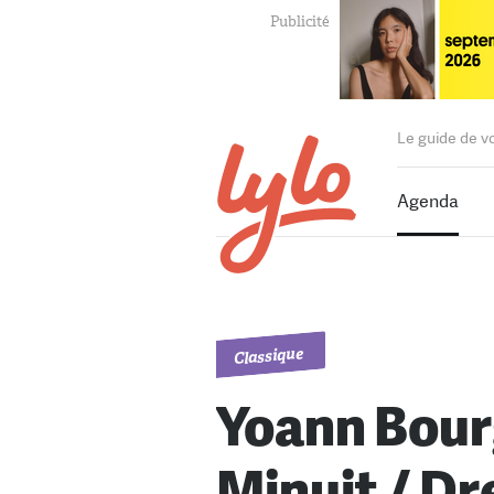
Le guide de v
Agenda
Classique
Yoann Bour
Minuit / D