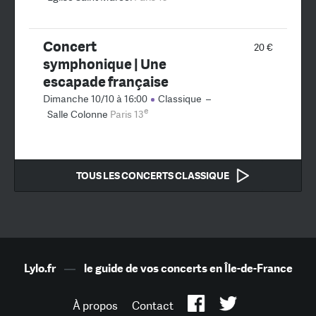
Concert
20 €
symphonique | Une
escapade française
Dimanche 10/10 à 16:00
Classique
–
e
Salle Colonne
Paris 13
TOUS LES CONCERTS CLASSIQUE
Lylo.fr
—
le guide de vos concerts en Île-de-France
À propos
Contact