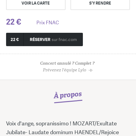
VOIR LA CARTE
S'Y RENDRE
22 €
Prix FNAC
22 €
RÉSERVER
sur fnac.com
Concert annulé ? Complet ?
Prévenez l'équipe Lylo
À propos
Voix d'ange, sopranissimo ! MOZART/Exultate
Jubilate- Laudate dominum HAENDEL/Rejoice