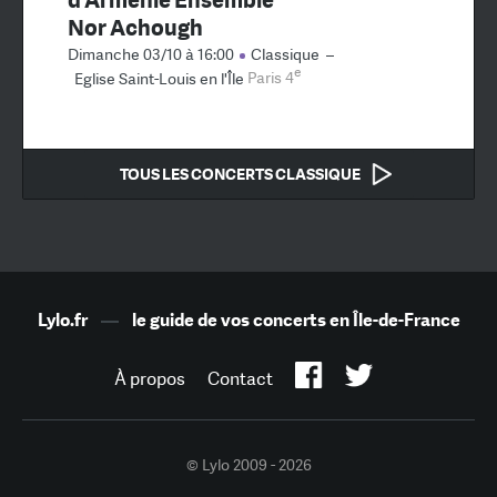
Nor Achough
Dimanche 03/10 à 16:00
Classique
–
e
Eglise Saint-Louis en l'Île
Paris 4
TOUS LES CONCERTS CLASSIQUE
Lylo.fr
—
le guide de vos concerts en Île-de-France
À propos
Contact
© Lylo 2009 - 2026