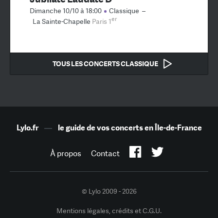
Dimanche 10/10 à 18:00
Classique
–
er
La Sainte-Chapelle
Paris 1
TOUS LES CONCERTS CLASSIQUE
Lylo.fr
—
le guide de vos concerts en Île-de-France
À propos
Contact
© Lylo 2009 - 2026
Mentions légales, crédits et C.G.U.