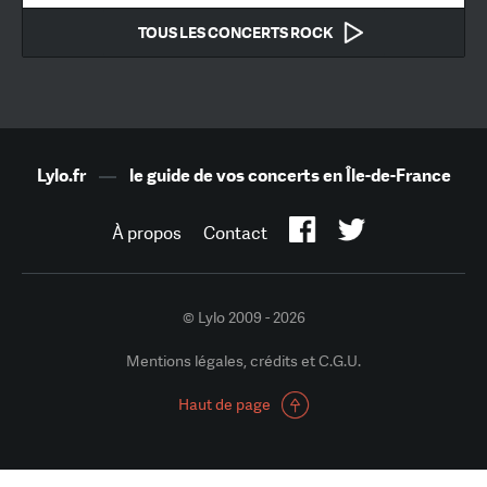
TOUS LES CONCERTS ROCK
Lylo.fr
—
le guide de vos concerts en Île-de-France
À propos
Contact
© Lylo 2009 - 2026
Mentions légales, crédits et C.G.U.
Haut de page