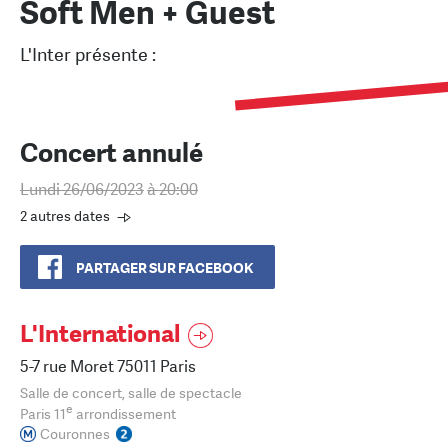
Soft Men + Guest
L'Inter présente :
Concert annulé
Lundi 26/06/2023
à 20:00
2 autres dates
PARTAGER SUR FACEBOOK
L'International
5-7 rue Moret 75011 Paris
Salle de concert, salle de spectacle
e
Paris 11
arrondissement
Couronnes