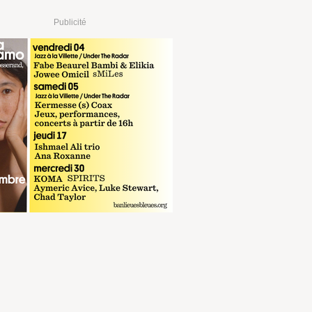
Publicité
€
RÉSERVER
sur fnac.com
€
RÉSERVER
sur digitick.com