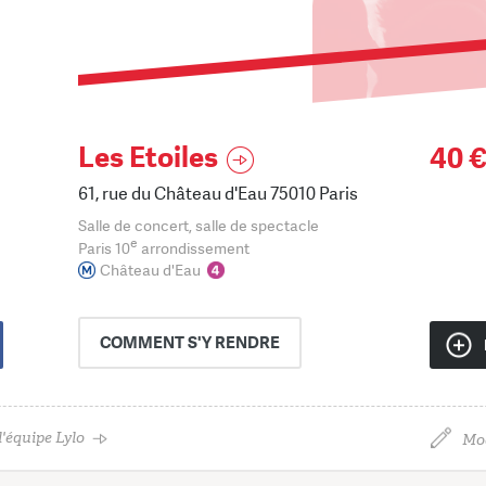
Les Etoiles
40 
61, rue du Château d'Eau 75010 Paris
Salle de concert, salle de spectacle
e
Paris 10
arrondissement
Château d'Eau
COMMENT
S'Y RENDRE
'équipe Lylo
Mod