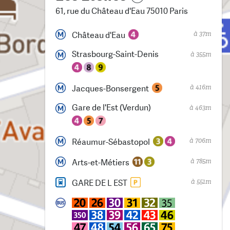
61, rue du Château d'Eau 75010 Paris
à 37m
Château d'Eau
Strasbourg-Saint-Denis
à 355m
à 416m
Jacques-Bonsergent
Gare de l'Est (Verdun)
à 463m
à 706m
Réaumur-Sébastopol
à 785m
Arts-et-Métiers
à 551m
GARE DE L EST