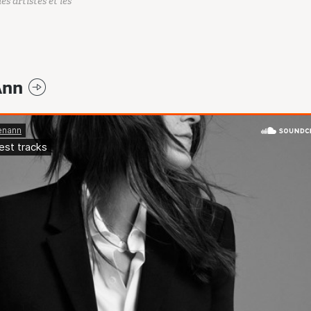
es artistes et les
Ann