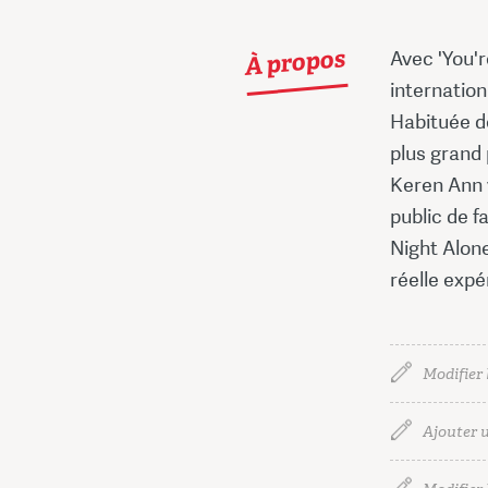
À propos
Avec 'You'r
internation
Habituée d
plus grand 
Keren Ann v
public de fa
Night Alone
réelle expé
Modifier 
Ajouter u