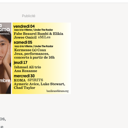
Publicité
€
RÉSERVER
sur fnac.com
 €
RÉSERVER
sur digitick.com
os,
te