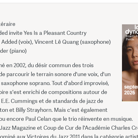
téraire
ed invite Yes Is a Pleasant Country
 Added (voix), Vincent Lê Quang (saxophone)
der (piano)
22 
 né en 2002, du désir commun des trois
21,80
e parcourir le terrain sonore d'une voix, d'un
u saxophone soprano. Tout d'abord improvisé,
oire s'est enrichi de compositions autour de
E.E. Cummings et de standards de jazz de
ton et Billy Strayhorn. Mais c'est également
ou encore Paul Celan que le trio réinvente en musique.
 Jazz Magazine et Coup de Cur de l'Académie Charles Cr
 nominé aux Victoires du Jazz 2011 dans la catégorie artis