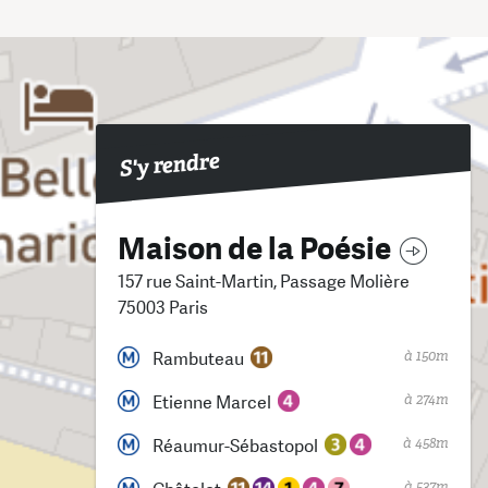
S'y rendre
Maison de la Poésie
157 rue Saint-Martin, Passage Molière
75003 Paris
à 150m
Rambuteau
à 274m
Etienne Marcel
à 458m
Réaumur-Sébastopol
à 537m