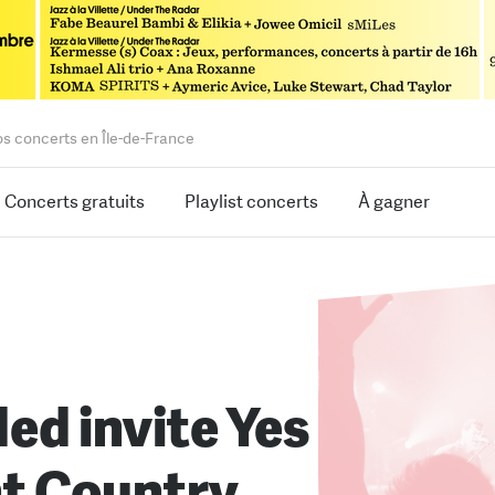
os concerts en Île-de-France
Concerts gratuits
Playlist concerts
À gagner
ed invite Yes
nt Country