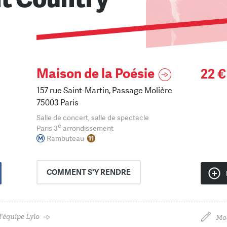
Maison de la Poésie
22 €
157 rue Saint-Martin, Passage Molière
75003 Paris
Salle de concert, salle de spectacle
e
Paris 3
arrondissement
Rambuteau
COMMENT
S'Y RENDRE
'équipe Lylo
Mod