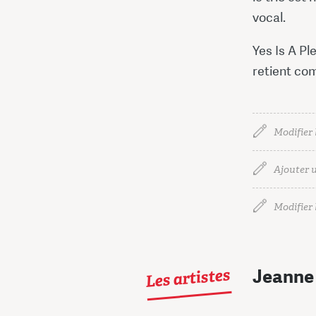
vocal.
Yes Is A P
retient com
Modifier 
Ajouter u
Modifier l
Les artistes
Jeanne