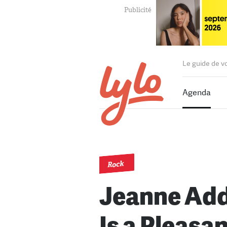
Le guide de v
Agenda
Rock
Jeanne Add
Is a Pleasa