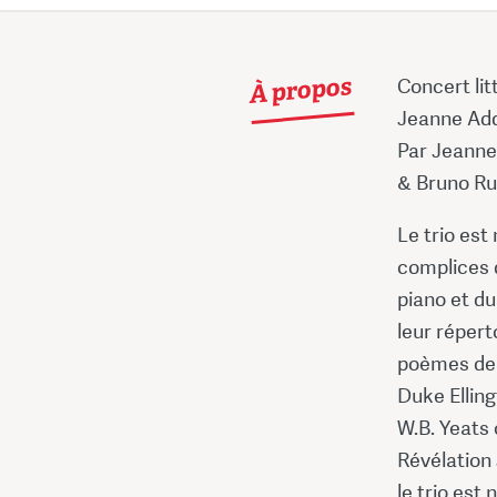
À propos
Concert lit
Jeanne Add
Par Jeanne
& Bruno Ru
Le trio est
complices d
piano et d
leur répert
poèmes de 
Duke Elling
W.B. Yeats 
Révélation
le trio est