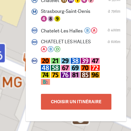
Châtelet
Strasbourg-Saint-Denis
à 796m
à 400m
Chatelet-Les Halles
CHATELET LES HALLES
à 606m
CHOISIR UN ITINÉRAIRE