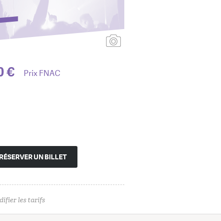
Ajouter une affiche
0 €
Prix FNAC
RÉSERVER UN BILLET
ifier les tarifs