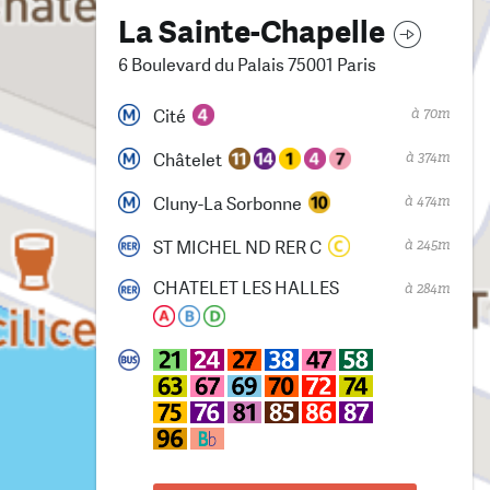
La Sainte-Chapelle
6 Boulevard du Palais 75001 Paris
à 70m
Cité
à 374m
Châtelet
à 474m
Cluny-La Sorbonne
à 245m
ST MICHEL ND RER C
CHATELET LES HALLES
à 284m