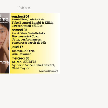
Publicité
€
RÉSERVER
sur digitick.com
 €
RÉSERVER
sur fnac.com