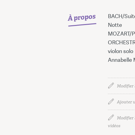
À propos
BACH/Suite
Notte
MOZART/Pet
ORCHESTRE
violon solo
Annabelle M
Modifier 
Ajouter u
Modifier l
vidéos