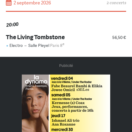
2 septembre 2026
2 concerts
20:00
The Living Tombstone
56,50 €
e
Electro
–
Salle Pleyel
Paris 8
Publicité