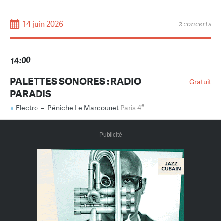
14 juin 2026
2 concerts
14:00
PALETTES SONORES : RADIO
Gratuit
PARADIS
e
Electro
–
Péniche Le Marcounet
Paris 4
Publicité