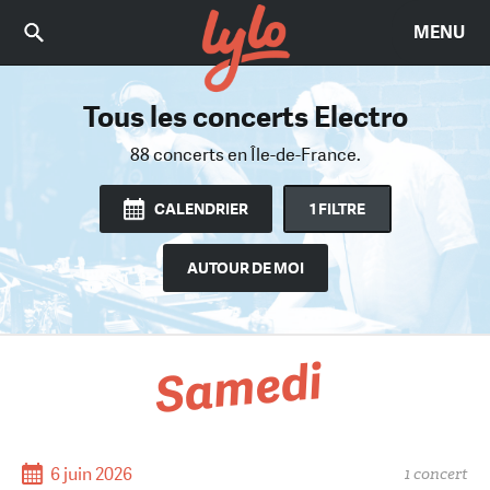
MENU
Tous les concerts Electro
Trouvez le bon concert
Parmi 3153 concerts
88 concerts
en Île-de-France.
en Île-de-France.
CALENDRIER
1 FILTRE
AUTOUR DE MOI
Samedi
6 juin 2026
1 concert