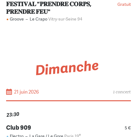
𝐅𝐄𝐒𝐓𝐈𝐕𝐀𝐋 "𝐏𝐑𝐄𝐍𝐃𝐑𝐄 𝐂𝐎𝐑𝐏𝐒,
Gratuit
𝐏𝐑𝐄𝐍𝐃𝐑𝐄 𝐅𝐄𝐔"
Groove
–
Le Crapo
Vitry-sur-Seine 94
Dimanche
21 juin 2026
1 concert
23:30
Club 909
5 €
e
Electro
–
La Gare / Le Gore
Paris 19