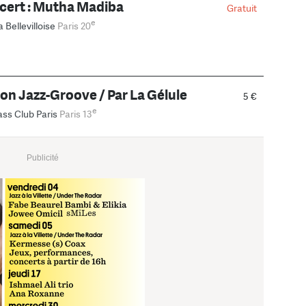
cert : Mutha Madiba
Gratuit
e
a Bellevilloise
Paris 20
on Jazz-Groove / Par La Gélule
5 €
e
ass Club Paris
Paris 13
Publicité