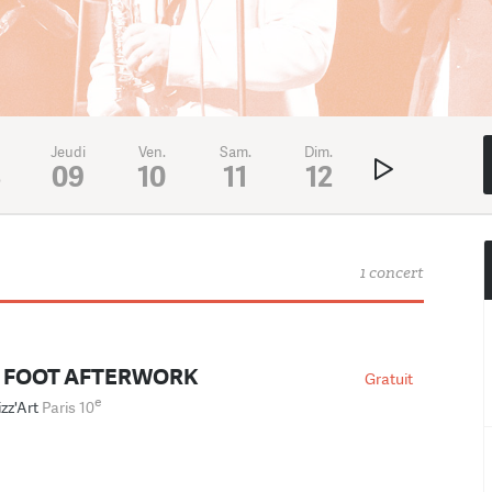
Jeudi
Ven.
Sam.
Dim.
Lundi
Mar
8
09
10
11
12
13
1
1 concert
D FOOT AFTERWORK
Gratuit
e
izz'Art
Paris 10