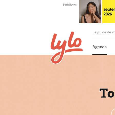
Le guide de v
Agenda
To
T
P