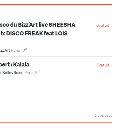
isco du Bizz’Art live SHEESHA
Gratuit
ix DISCO FREAK feat LOIS
e
izz'Art
Paris 10
ert : Kalala
Gratuit
e
a Bellevilloise
Paris 20
1 concert