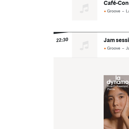
Café-Con
Groove
–
L
Jam sessi
22:30
Groove
–
J