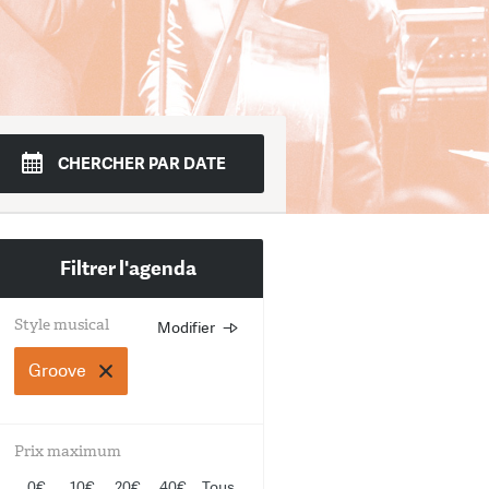
di
Mer.
Jeudi
Ven.
Sam.
Dim.
CHERCHER PAR DATE
4
15
16
17
18
19
Filtrer l'agenda
Style musical
Modifier
Choisissez un ou plusieurs st
musicaux
Groove
Rock
Prix maximum
Jazz
0€
10€
20€
40€
Tous