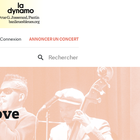
Connexion
ANNONCER UN CONCERT
Rechercher
ove
rt
e.