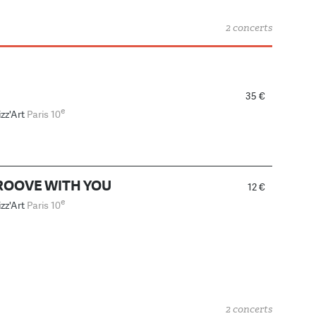
2 concerts
35 €
e
izz'Art
Paris 10
GROOVE WITH YOU
12 €
e
izz'Art
Paris 10
2 concerts