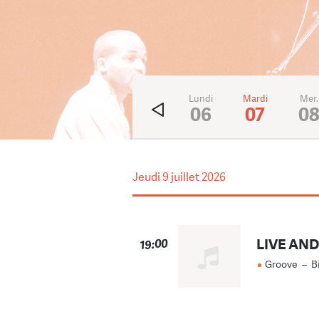
Ven.
Sam.
Dim.
Lundi
Mardi
Mer.
3
4
5
06
07
0
Jeudi
9 juillet 2026
LIVE AN
19:00
Groove
–
B