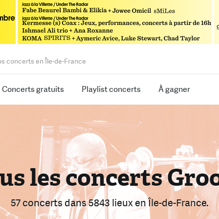
os concerts en Île-de-France
Concerts gratuits
Playlist concerts
À gagner
us les concerts Gro
rouvez le bon conce
armi 2457 concerts
57 concerts
dans 5843 lieux
dans 5843 lieux
en Île-de-France.
en Île-de-Franc