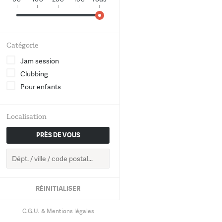
World
Chanson
Catégorie
Electro
Jam session
Clubbing
Hip-Hop
Pour enfants
Groove
Localisation
Classique
PRÈS DE VOUS
RETOUR
RÉINITIALISER
C.G.U. & Mentions légales