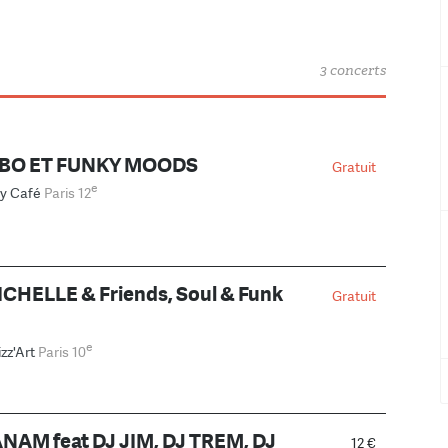
3 concerts
BO ET FUNKY MOODS
Gratuit
e
y Café
Paris 12
CHELLE & Friends, Soul & Funk
Gratuit
e
izz'Art
Paris 10
NAM feat DJ JIM, DJ TREM, DJ
12 €