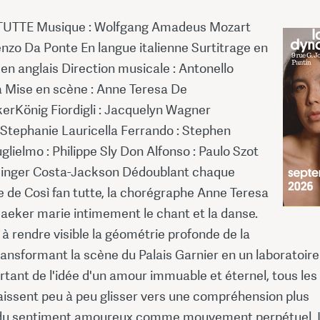
TUTTE Musique : Wolfgang Amadeus Mozart
enzo Da Ponte En langue italienne Surtitrage en
 en anglais Direction musicale : Antonello
Mise en scène : Anne Teresa De
rKönig Fiordigli : Jacquelyn Wagner
 Stephanie Lauricella Ferrando : Stephen
glielmo : Philippe Sly Don Alfonso : Paulo Szot
Ginger Costa-Jackson Dédoublant chaque
 de Così fan tutte, la chorégraphe Anne Teresa
eker marie intimement le chant et la danse.
e à rendre visible la géométrie profonde de la
ansformant la scène du Palais Garnier en un laboratoire
tant de l'idée d'un amour immuable et éternel, tous les
aissent peu à peu glisser vers une compréhension plus
du sentiment amoureux comme mouvement perpétuel. 