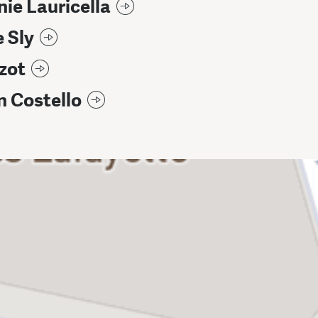
ie Lauricella
e Sly
zot
 Costello