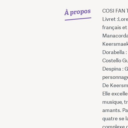
À propos
COSI FAN 
Livret :Lor
français et
Manacorda 
Keersmaeke
Dorabella :
Costello Gu
Despina : 
personnage
De Keersma
Elle excell
musique, tr
amants. Par
quatre se l
complexe 