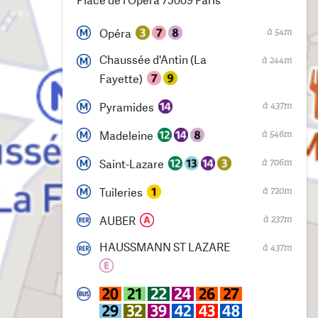
Place de l'Opéra 75009 Paris
à 54m
Opéra
Chaussée d'Antin (La
à 244m
Fayette)
à 437m
Pyramides
à 546m
Madeleine
à 706m
Saint-Lazare
à 720m
Tuileries
à 237m
AUBER
HAUSSMANN ST LAZARE
à 437m