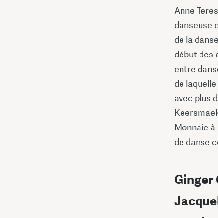
Anne Teres
danseuse e
de la dans
début des a
entre danse
de laquell
avec plus d
Keersmaeke
Monnaie à B
de danse co
Ginger
Jacque