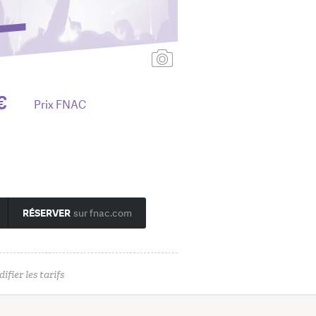
Ajouter une affiche
€
Prix FNAC
RÉSERVER
sur fnac.com
ifier les tarifs