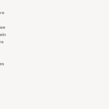
ure
nse
ein
re
e
les