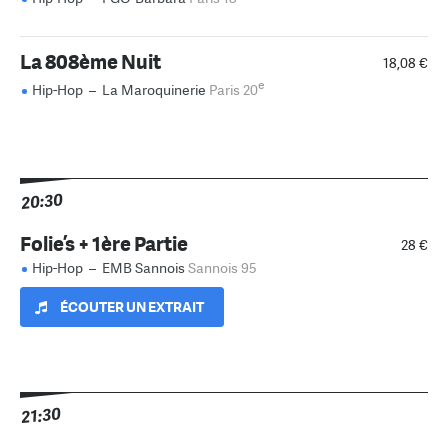
La 808ème Nuit
18,08 €
e
Hip-Hop
–
La Maroquinerie
Paris 20
20:30
Folie’s + 1ère Partie
28 €
Hip-Hop
–
EMB Sannois
Sannois 95
ÉCOUTER UN EXTRAIT
21:30