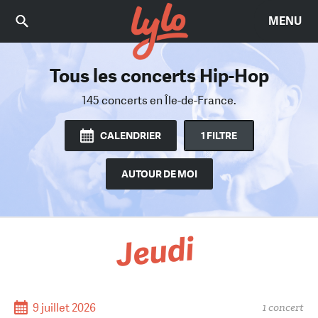
MENU
Tous les concerts Hip-Hop
Trouvez le bon concert
Parmi 2442 concerts
145 concerts
en Île-de-France.
en Île-de-France.
CALENDRIER
1 FILTRE
AUTOUR DE MOI
Jeudi
9 juillet 2026
1 concert