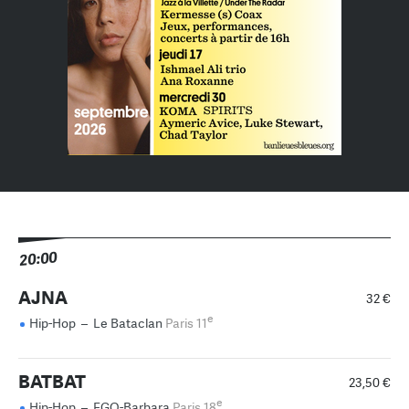
20:00
AJNA
32 €
e
Hip-Hop
–
Le Bataclan
Paris 11
BATBAT
23,50 €
e
Hip-Hop
–
FGO-Barbara
Paris 18