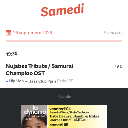
Samedi
26 septembre 2026
6 concerts
19:30
Nujabes Tribute / Samurai
19 €
Champloo OST
e
Hip-Hop
–
Jass Club Paris
Paris 13
Publicité