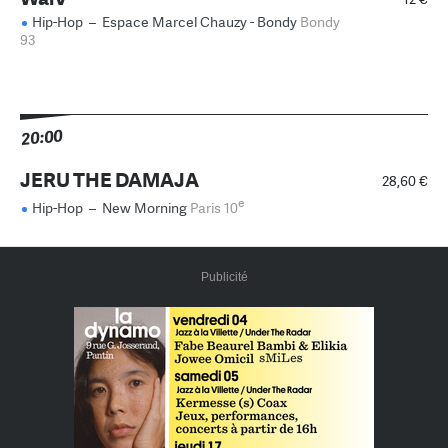
Hip-Hop
–
Espace Marcel Chauzy - Bondy
Bondy
93
20:00
JERU THE DAMAJA
28,60 €
e
Hip-Hop
–
New Morning
Paris 10
Publicité