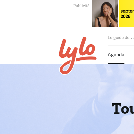
Le guide de v
Agenda
Tou
T
P