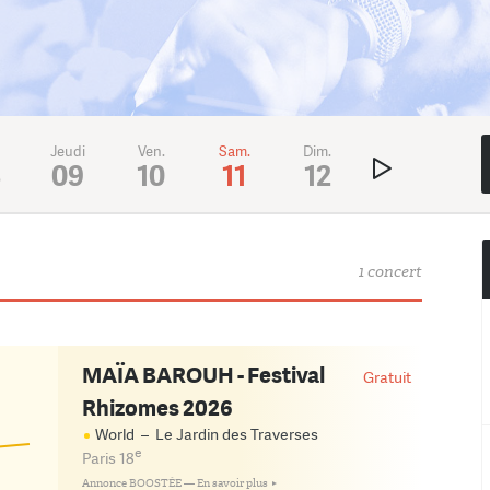
Jeudi
Ven.
Sam.
Dim.
Lundi
Mar
8
09
10
11
12
13
1
1 concert
MAÏA BAROUH - Festival
Gratuit
Rhizomes 2026
!
World
–
Le Jardin des Traverses
e
Paris 18
Annonce BOOSTÉE —
En savoir plus