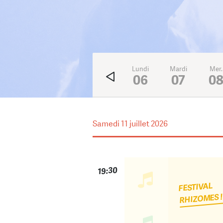
Ven.
Sam.
Dim.
Lundi
Mardi
Mer.
3
4
5
06
07
0
Samedi
11 juillet 2026
19:30
FESTIVAL
RHIZOMES 