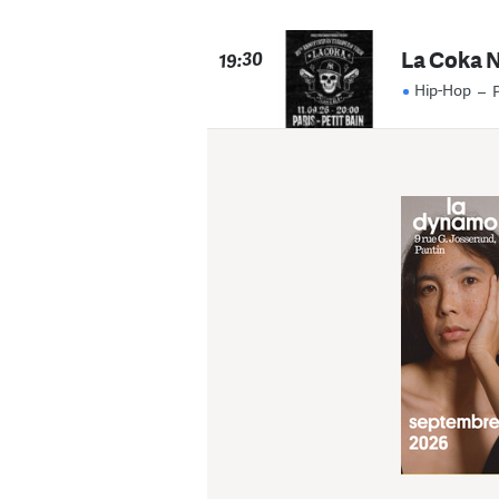
La Coka N
19:30
Hip-Hop
–