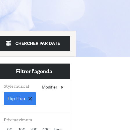
di
Mer.
Jeudi
Ven.
Sam.
Dim.
CHERCHER PAR DATE
4
15
16
17
18
19
Filtrer l'agenda
Style musical
Modifier
Choisissez un ou plusieurs st
musicaux
Hip-Hop
Rock
Prix maximum
Jazz
0€
10€
20€
40€
Tous