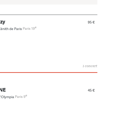
azy
95 €
e
Zénith de Paris
Paris 19
1 concert
NE
45 €
e
L'Olympia
Paris 9