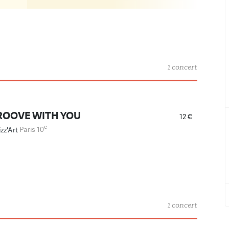
1 concert
GROOVE WITH YOU
12 €
e
izz'Art
Paris 10
1 concert