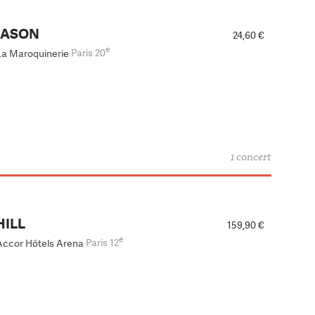
MASON
24,60 €
e
La Maroquinerie
Paris 20
1 concert
HILL
159,90 €
e
Accor Hôtels Arena
Paris 12