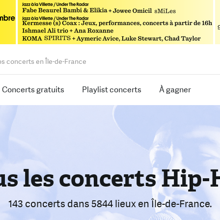
os concerts en Île-de-France
Concerts gratuits
Playlist concerts
À gagner
s les concerts Hip
rouvez le bon conce
armi 2386 concerts
143 concerts
dans 5844 lieux
dans 5844 lieux
en Île-de-France.
en Île-de-Franc