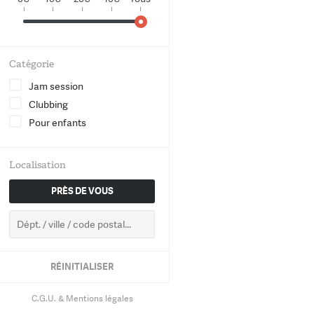
World
Chanson
Catégorie
Electro
Jam session
Clubbing
Hip-Hop
Pour enfants
Groove
Localisation
Classique
PRÈS DE VOUS
RETOUR
RÉINITIALISER
C.G.U. & Mentions légales