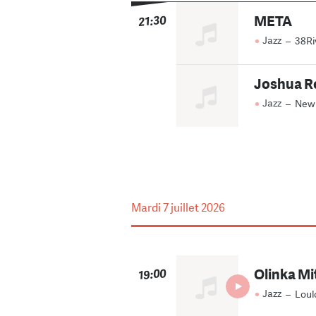
META
21:30
Jazz
–
38Ri
Joshua R
Jazz
–
New
Mardi
7 juillet 2026
Olinka Mi
19:00
Jazz
–
Loul