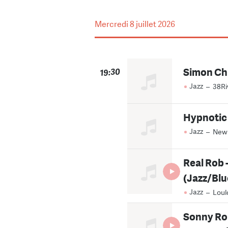
Mercredi
8 juillet 2026
Simon Chi
19:30
Jazz
–
38Ri
Hypnotic
Jazz
–
New
Real Rob 
(Jazz/Blu
Jazz
–
Loul
Sonny Rol