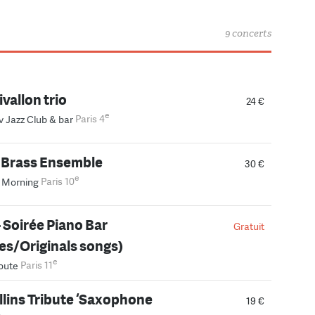
9 concerts
vallon trio
24 €
e
v Jazz Club & bar
Paris 4
 Brass Ensemble
30 €
e
 Morning
Paris 10
- Soirée Piano Bar
Gratuit
es/Originals songs)
e
oute
Paris 11
lins Tribute ‘Saxophone
19 €