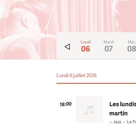
Ven.
Sam.
Dim.
Lundi
Mardi
Mer.
3
4
5
06
07
0
Lundi
6 juillet 2026
Les lundi
18:00
martin
Jazz
–
Le P