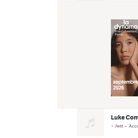
Luke Co
Jazz
–
Acco