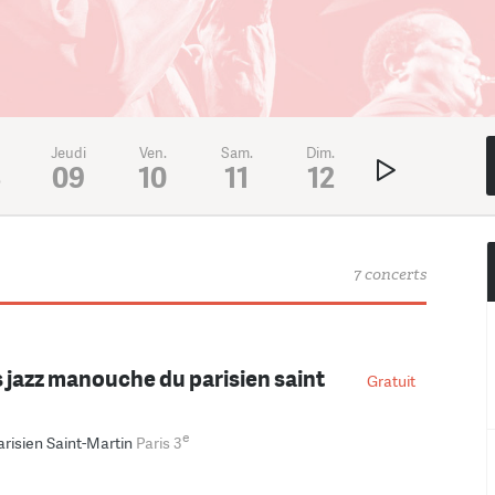
Jeudi
Ven.
Sam.
Dim.
Lundi
Mar
8
09
10
11
12
13
1
7 concerts
s jazz manouche du parisien saint
Gratuit
e
arisien Saint-Martin
Paris 3