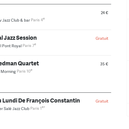
24 €
e
v Jazz Club & bar
Paris 4
l Jazz Session
Gratuit
e
l Pont Royal
Paris 7
edman Quartet
35 €
e
 Morning
Paris 10
 Lundi De François Constantin
Gratuit
er
er Salé Jazz Club
Paris 1