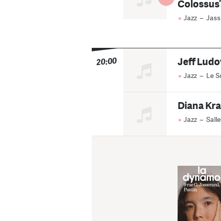
Colossus’
Jazz
–
Jass
Jeff Ludo
20:00
Jazz
–
Le S
Diana Kra
Jazz
–
Salle