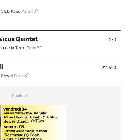
e
 Club Paris
Paris 13
vicus Quintet
25 €
e
on de la Terre
Paris 5
ll
211,50 €
e
 Pleyel
Paris 8
Publicité