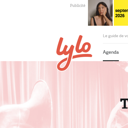
Le guide de v
Agenda
T
T
P