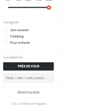
World
Chanson
Catégorie
Electro
Jam session
Clubbing
Hip-Hop
Pour enfants
Groove
Localisation
Classique
PRÈS DE VOUS
RETOUR
RÉINITIALISER
C.G.U. & Mentions légales