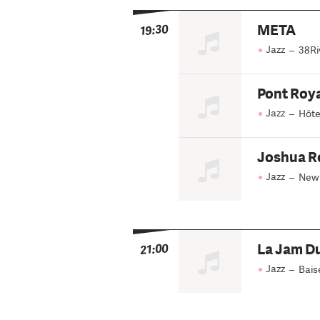
META
19:30
Jazz
–
38Ri
Pont Roya
Jazz
–
Hôte
Joshua R
Jazz
–
New
La Jam Du
21:00
Jazz
–
Bais