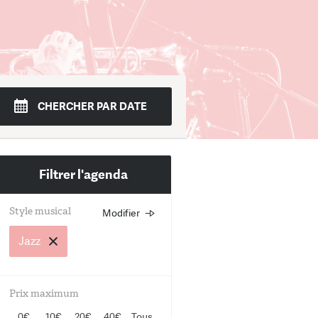
di
Mer.
Jeudi
Ven.
Sam.
Dim.
CHERCHER PAR DATE
4
15
16
17
18
19
Filtrer l'agenda
Style musical
Modifier
Choisissez un ou plusieurs st
musicaux
Jazz
Rock
Prix maximum
Jazz
0€
10€
20€
40€
Tous