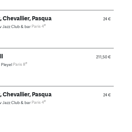
, Chevallier, Pasqua
24 €
e
v Jazz Club & bar
Paris 4
ll
211,50 €
e
 Pleyel
Paris 8
, Chevallier, Pasqua
24 €
e
v Jazz Club & bar
Paris 4