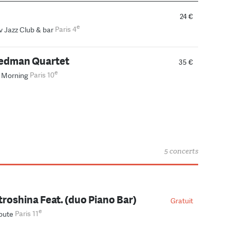
24 €
e
v Jazz Club & bar
Paris 4
edman Quartet
35 €
e
 Morning
Paris 10
5 concerts
troshina Feat. (duo Piano Bar)
Gratuit
e
oute
Paris 11