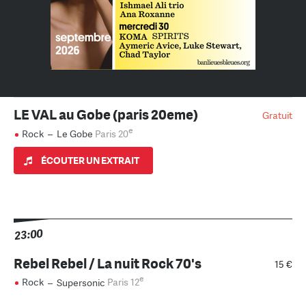
LE VAL au Gobe (paris 20eme)
Gratuit
e
Rock
–
Le Gobe
Paris 20
ÉCOUTER UN EXTRAIT
23:00
Rebel Rebel / La nuit Rock 70's
15 €
e
Rock
–
Supersonic
Paris 12