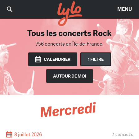
MENU
Tous les concerts Rock
Trouvez le bon concert
Parmi 2467 concerts
756 concerts
en Île-de-France.
en Île-de-France.
CALENDRIER
1 FILTRE
AUTOUR DE MOI
Mercredi
8 juillet 2026
3 concerts