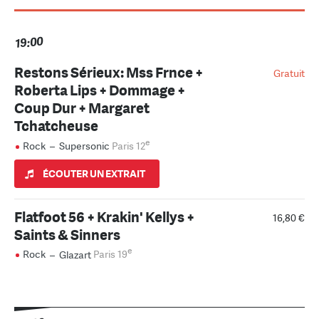
19:00
Restons Sérieux: Mss Frnce +
Gratuit
Roberta Lips + Dommage +
Coup Dur + Margaret
Tchatcheuse
e
Rock
–
Supersonic
Paris 12
ÉCOUTER UN EXTRAIT
Flatfoot 56 + Krakin' Kellys +
16,80 €
Saints & Sinners
e
Rock
–
Glazart
Paris 19