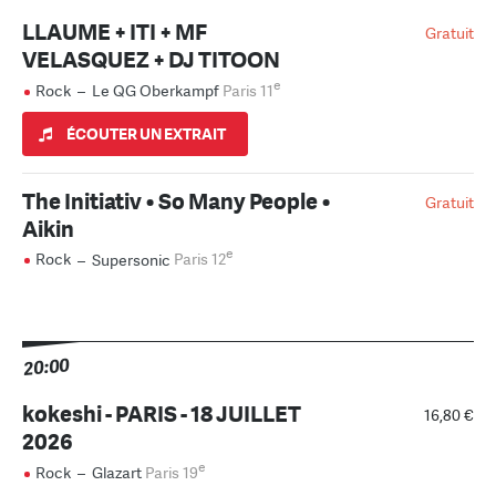
LLAUME + ITI + MF
Gratuit
VELASQUEZ + DJ TITOON
e
Rock
–
Le QG Oberkampf
Paris 11
ÉCOUTER UN EXTRAIT
The Initiativ • So Many People •
Gratuit
Aikin
e
Rock
–
Supersonic
Paris 12
20:00
kokeshi - PARIS - 18 JUILLET
16,80 €
2026
e
Rock
–
Glazart
Paris 19