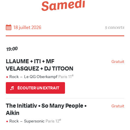
Samedi
18 juillet 2026
5 concerts
19:00
LLAUME + ITI + MF
Gratuit
VELASQUEZ + DJ TITOON
e
Rock
–
Le QG Oberkampf
Paris 11
ÉCOUTER UN EXTRAIT
The Initiativ • So Many People •
Gratuit
Aikin
e
Rock
–
Supersonic
Paris 12