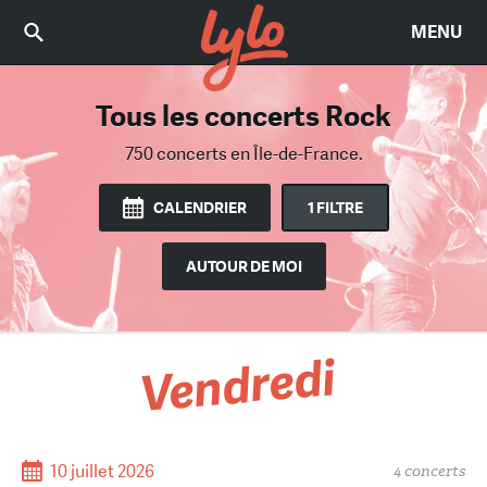
MENU
Tous les concerts Rock
Trouvez le bon concert
Parmi 2425 concerts
750 concerts
en Île-de-France.
en Île-de-France.
CALENDRIER
1 FILTRE
AUTOUR DE MOI
Vendredi
10 juillet 2026
4 concerts