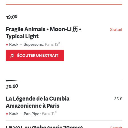
19:00
Fragile Animals • Moon-Li 历 •
Gratuit
Typical Light
e
Rock
–
Supersonic
Paris 12
ÉCOUTER UN EXTRAIT
20:00
La Légende de la Cumbia
35 €
Amazonienne à Paris
e
Rock
–
Pan Piper
Paris 11
LE VAL au Gobe (paris 20eme)