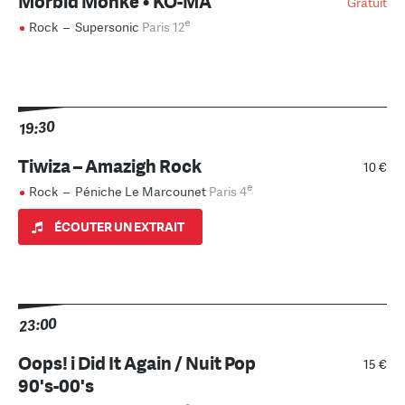
Morbid Monke • KO-MA
Gratuit
e
Rock
–
Supersonic
Paris 12
19:30
Tiwiza – Amazigh Rock
10 €
e
Rock
–
Péniche Le Marcounet
Paris 4
ÉCOUTER UN EXTRAIT
23:00
Oops! i Did It Again / Nuit Pop
15 €
90's-00's