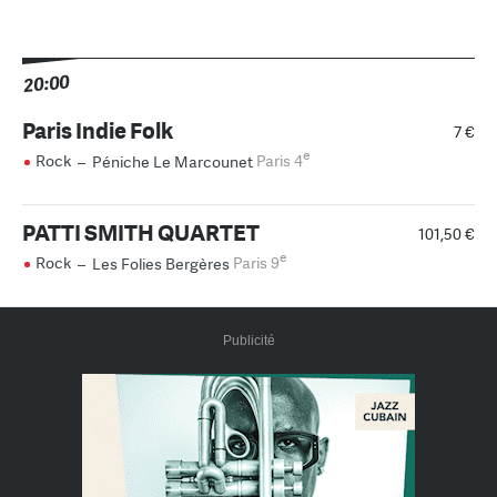
20:00
Paris Indie Folk
7 €
e
Rock
–
Péniche Le Marcounet
Paris 4
PATTI SMITH QUARTET
101,50 €
e
Rock
–
Les Folies Bergères
Paris 9
Publicité