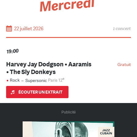
Mercredi
22 juillet 2026
1 concert
19:00
Harvey Jay Dodgson • Aaramis
Gratuit
• The Sly Donkeys
e
Rock
–
Supersonic
Paris 12
ÉCOUTER UN EXTRAIT
Publicité