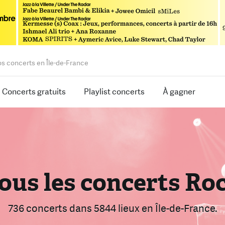
os concerts en Île-de-France
Concerts gratuits
Playlist concerts
À gagner
rouvez le bon conce
ous les concerts Ro
armi 2351 concerts
736 concerts
dans 5844 lieux
dans 5844 lieux
en Île-de-France.
en Île-de-Franc