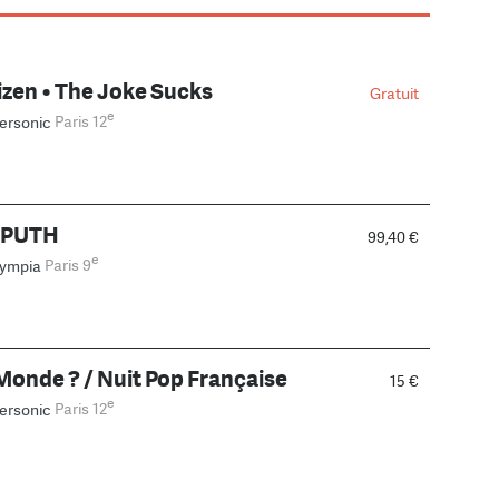
izen • The Joke Sucks
Gratuit
e
ersonic
Paris 12
 PUTH
99,40 €
e
lympia
Paris 9
Monde ? / Nuit Pop Française
15 €
e
ersonic
Paris 12