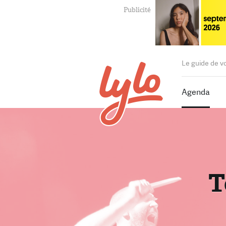
Le guide de v
Agenda
T
T
P