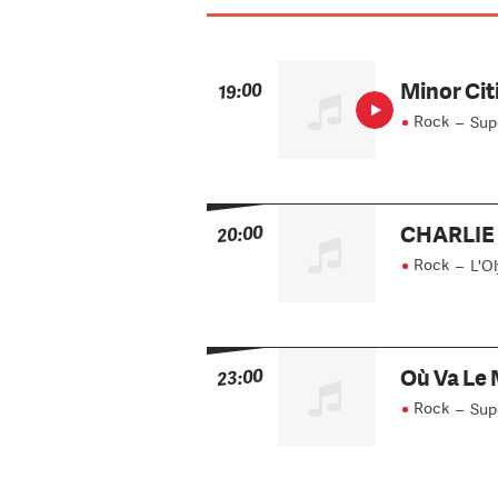
Minor Cit
19:00
Rock
–
Sup
CHARLIE
20:00
Rock
–
L'O
Où Va Le 
23:00
Rock
–
Sup