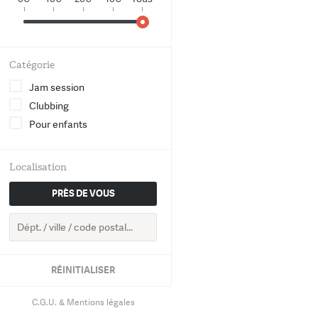
World
Chanson
Catégorie
Electro
Jam session
Clubbing
Hip-Hop
Pour enfants
Groove
Localisation
Classique
PRÈS DE VOUS
RETOUR
RÉINITIALISER
C.G.U. & Mentions légales