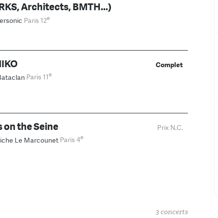
S, Architects, BMTH...)
e
ersonic
Paris 12
IKO
Complet
e
Bataclan
Paris 11
s on the Seine
Prix N.C.
e
iche Le Marcounet
Paris 4
3 concerts