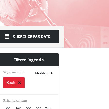
di
Mer.
Jeudi
Ven.
Sam.
Dim.
CHERCHER PAR DATE
4
15
16
17
18
19
Filtrer l'agenda
Style musical
Modifier
Choisissez un ou plusieurs st
musicaux
Rock
Rock
Prix maximum
Jazz
0€
10€
20€
40€
Tous