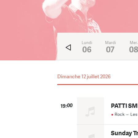
Ven.
Sam.
Dim.
Lundi
Mardi
Mer.
3
4
5
06
07
0
Dimanche
12 juillet 2026
PATTI S
19:00
Rock
–
Les
Sunday Tr