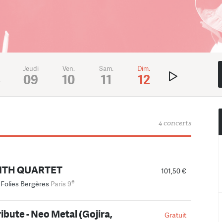
Jeudi
Ven.
Sam.
Dim.
Lundi
Mar
8
09
10
11
12
13
1
4 concerts
MITH QUARTET
101,50 €
e
 Folies Bergères
Paris 9
ibute - Neo Metal (Gojira,
Gratuit