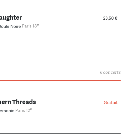
aughter
23,50 €
e
Boule Noire
Paris 18
6 concerts
hern Threads
Gratuit
e
ersonic
Paris 12