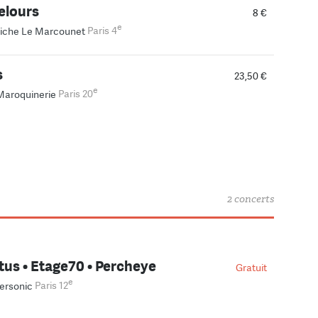
elours
8 €
e
iche Le Marcounet
Paris 4
s
23,50 €
e
Maroquinerie
Paris 20
2 concerts
us • Etage70 • Percheye
Gratuit
e
ersonic
Paris 12