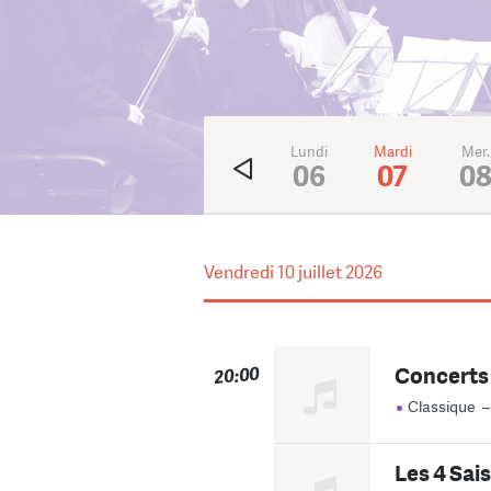
Ven.
Sam.
Dim.
Lundi
Mardi
Mer.
3
4
5
06
07
0
Vendredi
10 juillet 2026
Concerts e
20:00
Classique
Les 4 Sais