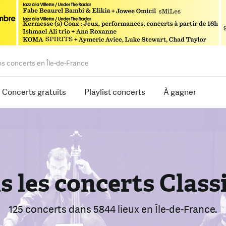
os concerts en Île-de-France
Concerts gratuits
Playlist concerts
À gagner
s les concerts Class
rouvez le bon conce
armi 2458 concerts
125 concerts
dans 5844 lieux
dans 5844 lieux
en Île-de-France.
en Île-de-Franc