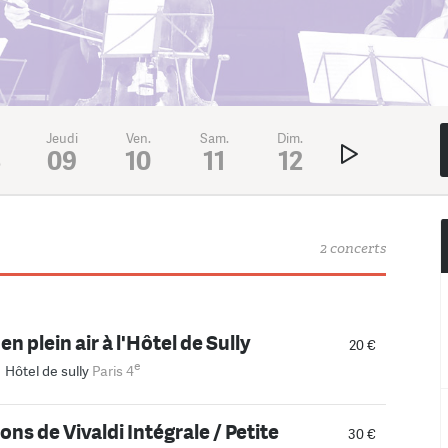
Jeudi
Ven.
Sam.
Dim.
Lundi
Mar
8
09
10
11
12
13
1
2 concerts
n plein air à l'Hôtel de Sully
20 €
e
–
Hôtel de sully
Paris 4
ons de Vivaldi Intégrale / Petite
30 €