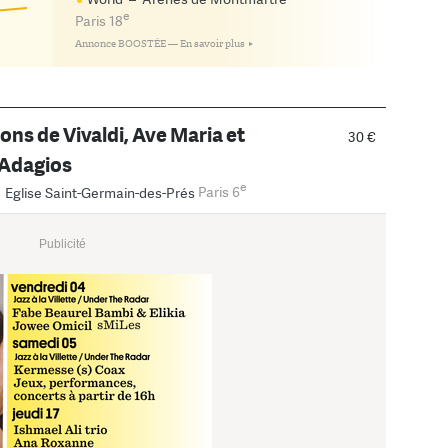
!
e
Paris 18
Annonce BOOSTÉE —
En savoir plus
ons de Vivaldi, Ave Maria et
30 €
 Adagios
e
–
Eglise Saint-Germain-des-Prés
Paris 6
Publicité