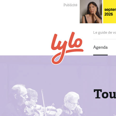
Le guide de v
Agenda
Tou
T
P