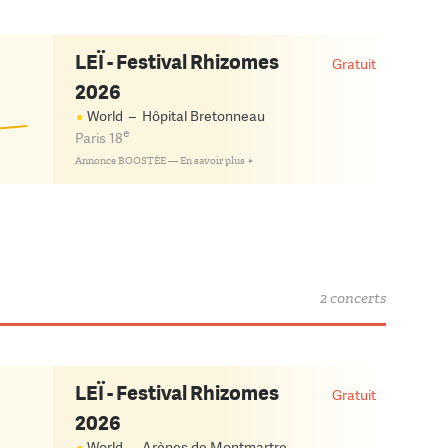
LEÏ - Festival Rhizomes
Gratuit
2026
!
World
–
Hôpital Bretonneau
e
Paris 18
Annonce BOOSTÉE —
En savoir plus
2 concerts
LEÏ - Festival Rhizomes
Gratuit
2026
World
–
Arènes de Montmartre