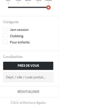
World
Chanson
Catégorie
Electro
Jam session
Clubbing
Hip-Hop
Pour enfants
Groove
Localisation
Classique
PRÈS DE VOUS
RETOUR
RÉINITIALISER
C.G.U. & Mentions légales