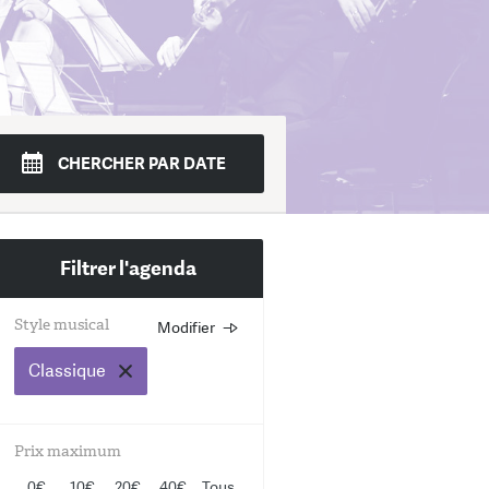
di
Mer.
Jeudi
Ven.
Sam.
Dim.
CHERCHER PAR DATE
4
15
16
17
18
19
Filtrer l'agenda
Style musical
Modifier
Choisissez un ou plusieurs st
musicaux
Classique
Rock
Prix maximum
Jazz
0€
10€
20€
40€
Tous