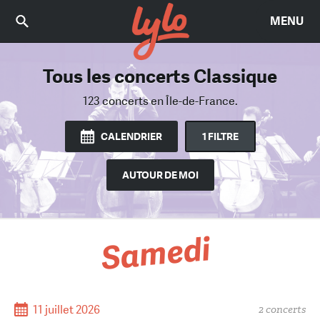
MENU
Tous les concerts Classique
Trouvez le bon concert
Parmi 2374 concerts
123 concerts
en Île-de-France.
en Île-de-France.
CALENDRIER
1 FILTRE
AUTOUR DE MOI
Samedi
11 juillet 2026
2 concerts